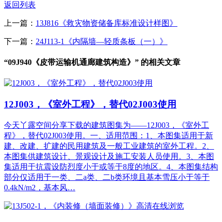
返回列表
上一篇：
13J816《救灾物资储备库标准设计样图》
下一篇：
24J113-1《内隔墙—轻质条板（一）》
“09J940《皮带运输机通廊建筑构造》” 的相关文章
12J003，《室外工程》，替代02J003使用
今天丫露空间分享下载的建筑图集为——12J003，《室外工
程》，替代02J003使用。一、适用范围：1、本图集适用于新
建、改建、扩建的民用建筑及一般工业建筑的室外工程。2、
本图集供建筑设计、景观设计及施工安装人员使用。3、本图
集适用于抗震设防烈度小于或等于8度的地区。4、本图集结构
部分仅适用于一类、二a类、二b类环境且基本雪压小于等于
0.4kN/m2，基本风…