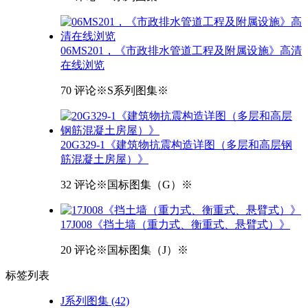
06MS201，《市政排水管道工程及附属设施》高清
在线浏览
70 评论
※S系列图集※
20G329-1《建筑物抗震构造详图（多层和高层钢
筋混凝土房屋）》
32 评论
※国标图集（G）※
17J008《挡土墙（重力式、衡重式、悬臂式）》
20 评论
※国标图集（J）※
标签
列表
J系列图集
(42)