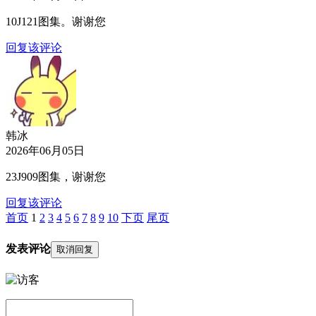
10J121图集。谢谢您
回复该评论
韩冰
2026年06月05日
23J909图集，谢谢您
回复该评论
首页
1
2
3
4
5
6
7
8
9
10
下页
尾页
发表评论
取消回复