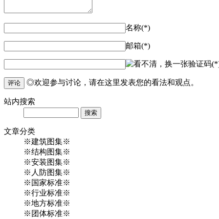
名称(*)
邮箱(*)
验证码(*
◎欢迎参与讨论，请在这里发表您的看法和观点。
评论
站内
搜索
Search
文章
分类
※建筑图集※
※结构图集※
※安装图集※
※人防图集※
※国家标准※
※行业标准※
※地方标准※
※团体标准※