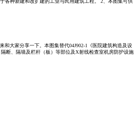
、本图集适用于各种新建和改扩建的工业与民用建筑工程。 2、本图集可供
和大家分享一下。本图集替代04J902-1《医院建筑构造及设
窗、隔断、隔墙及栏杆（板）等部位及X射线检查室机房防护设施