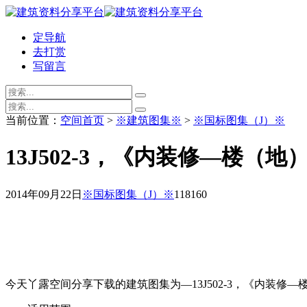
定导航
去打赏
写留言
当前位置：
空间首页
>
※建筑图集※
>
※国标图集（J）※
13J502-3，《内装修—楼（
2014年09月22日
※国标图集（J）※
11816
0
今天丫露空间分享下载的建筑图集为—13J502-3，《内装修—