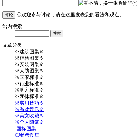
验证码(*
◎欢迎参与讨论，请在这里发表您的看法和观点。
评论
站内
搜索
Search
文章
分类
※建筑图集※
※结构图集※
※安装图集※
※人防图集※
※国家标准※
※行业标准※
※地方标准※
※团体标准※
※实用技巧※
※游戏娱乐※
※美文收藏※
※个人随笔※
J国标图集
CJ参考图集