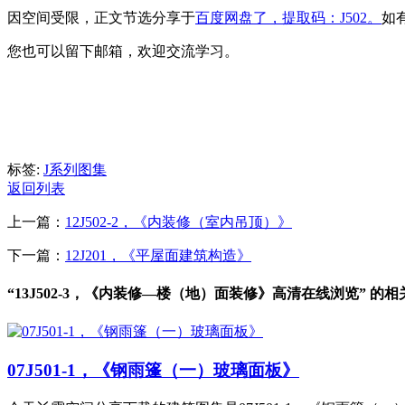
因空间受限，正文节选分享于
百度网盘了，提取码：J502。
如
您也可以留下邮箱，欢迎交流学习。
标签:
J系列图集
返回列表
上一篇：
12J502-2，《内装修（室内吊顶）》
下一篇：
12J201，《平屋面建筑构造》
“13J502-3，《内装修—楼（地）面装修》高清在线浏览” 的
07J501-1，《钢雨篷（一）玻璃面板》