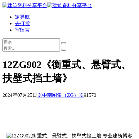
定导航
去打赏
写留言
12ZG902《衡重式、悬臂式、
扶壁式挡土墙》
2024年07月25日
※中南图集（ZG）※
9157
0