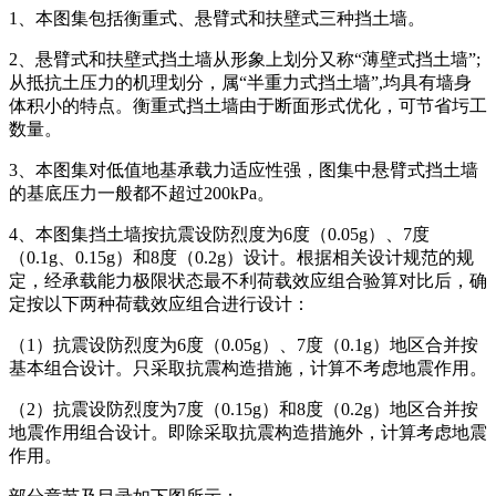
1、本图集包括衡重式、悬臂式和扶壁式三种挡土墙。
2、悬臂式和扶壁式挡土墙从形象上划分又称“薄壁式挡土墙”;
从抵抗土压力的机理划分，属“半重力式挡土墙”,均具有墙身
体积小的特点。衡重式挡土墙由于断面形式优化，可节省圬工
数量。
3、本图集对低值地基承载力适应性强，图集中悬臂式挡土墙
的基底压力一般都不超过200kPa。
4、本图集挡土墙按抗震设防烈度为6度（0.05g）、7度
（0.1g、0.15g）和8度（0.2g）设计。根据相关设计规范的规
定，经承载能力极限状态最不利荷载效应组合验算对比后，确
定按以下两种荷载效应组合进行设计：
（1）抗震设防烈度为6度（0.05g）、7度（0.1g）地区合并按
基本组合设计。只采取抗震构造措施，计算不考虑地震作用。
（2）抗震设防烈度为7度（0.15g）和8度（0.2g）地区合并按
地震作用组合设计。即除采取抗震构造措施外，计算考虑地震
作用。