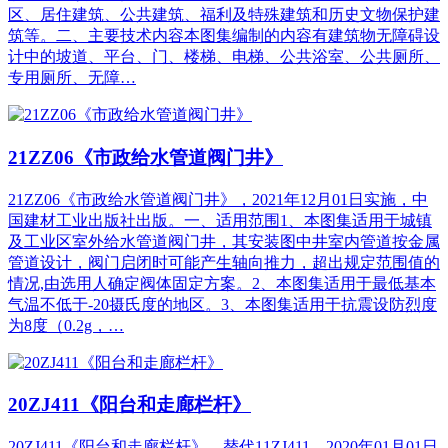
区、居住建筑、公共建筑、福利及特殊建筑和历史文物保护建
筑等。二、主要技术内容本图集编制的内容有建筑物无障碍设
计中的坡道、平台、门、楼梯、电梯、公共浴室、公共厕所、
专用厕所、无障…
21ZZ06《市政给水管道阀门井》
21ZZ06《市政给水管道阀门井》，2021年12月01日实施，中
国建材工业出版社出版。一、适用范围1、本图集适用于城镇
及工业区室外给水管道阀门井，其安装图中井室内管道按金属
管道设计，阀门启闭时可能产生轴向推力，超出规定范围值的
情况,由选用人确定阀体固定方案。2、本图集适用于最低基本
气温不低于-20摄氏度的地区。3、本图集适用于抗震设防烈度
为8度（0.2g，…
20ZJ411《阳台和走廊栏杆》
20ZJ411《阳台和走廊栏杆》，替代11ZJ411，2020年01月01日