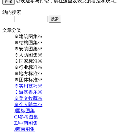
◎欢迎参与讨论，请在这里发表您的看法和观点。
评论
站内
搜索
Search
文章
分类
※建筑图集※
※结构图集※
※安装图集※
※人防图集※
※国家标准※
※行业标准※
※地方标准※
※团体标准※
※实用技巧※
※游戏娱乐※
※美文收藏※
※个人随笔※
J国标图集
CJ参考图集
ZJ中南图集
J西南图集