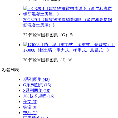
20G329-1《建筑物抗震构造详图（多层和高层钢
筋混凝土房屋）》
32 评论
※国标图集（G）※
17J008《挡土墙（重力式、衡重式、悬臂式）》
20 评论
※国标图集（J）※
标签
列表
J系列图集
(42)
G系列图集
(15)
S系列图集
(18)
JGJ技术规程
(16)
美文
(3)
笑话
(0)
技巧
(1)