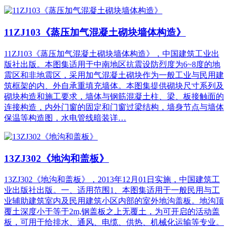
11ZJ103《蒸压加气混凝土砌块墙体构造》
11ZJ103《蒸压加气混凝土砌块墙体构造》，中国建筑工业出
版社出版。本图集适用于中南地区抗震设防烈度为6~8度的地
震区和非地震区，采用加气混凝土砌块作为一般工业与民用建
筑框架的内、外自承重填充墙体。本图集提供砌块尺寸系列及
砌块构造和施工要求，墙体与钢筋混凝土柱、梁、板接触面的
连接构造，内外门窗的固定和门窗过梁结构，墙身节点与墙体
保温等构造图，水电管线暗装详…
13ZJ302《地沟和盖板》
13ZJ302《地沟和盖板》，2013年12月01日实施，中国建筑工
业出版社出版。一、适用范围1、本图集适用于一般民用与工
业辅助建筑室内及民用建筑小区内部的室外地沟盖板。地沟顶
覆土深度小于等于2m,钢盖板之上无覆土，为可开启的活动盖
板，可用于给排水、通风、电缆、供热、机械化运输等专业。