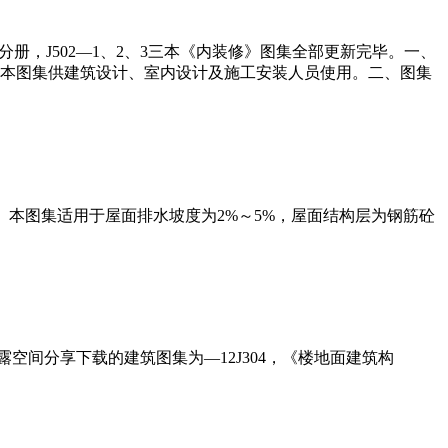
三分册，J502—1、2、3三本《内装修》图集全部更新完毕。一、
、本图集供建筑设计、室内设计及施工安装人员使用。二、图集
、适用范围： 本图集适用于屋面排水坡度为2%～5%，屋面结构层为钢筋砼
空间分享下载的建筑图集为—12J304，《楼地面建筑构