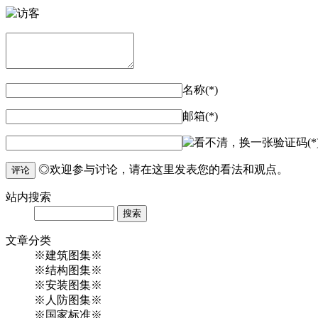
名称(*)
邮箱(*)
验证码(*
◎欢迎参与讨论，请在这里发表您的看法和观点。
评论
站内
搜索
Search
文章
分类
※建筑图集※
※结构图集※
※安装图集※
※人防图集※
※国家标准※