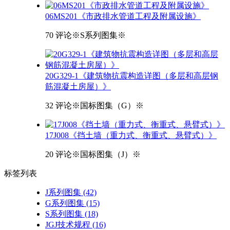
06MS201《市政排水管道工程及附属设施》
70 评论
※S系列图集※
20G329-1《建筑物抗震构造详图（多层和高层钢
筋混凝土房屋）》
32 评论
※国标图集（G）※
17J008《挡土墙（重力式、衡重式、悬臂式）》
20 评论
※国标图集（J）※
标签
列表
J系列图集
(42)
G系列图集
(15)
S系列图集
(18)
JGJ技术规程
(16)