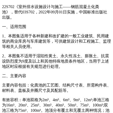
22S702《室外排水设施设计与施工——钢筋混凝土化粪
池》，替代03S702，2022年09月01日实施，中国标准出版社
出版。
一、适用范围
1、本图集适用于各种新建和改扩建的一般工业建筑、民用建
筑的商业库房与车库建筑等，可供建筑设计和工程施工、监理
等相关人员使用。
2、本图集不适用于湿陷性黄土、永久性冻土、膨胀土、抗震
设防烈度为9度及以上和其他特殊地质条件地区，当用于上述
地区时应根据有关规范进行处理。
二、主要内容
主要内容包括：化粪池的工艺图、结构尺寸表、所需构件表、
材料表、盖板及井圈尺寸及其配筋等。
有效容积：单池双格为2m³、4m³、6m³、9m³、12m³;单池三格
为16m³、20m³、25m³、30m³、40m³、50m³、75m³、100m³;双
池三格为75m³、100m³。池顶分有覆土和无覆土两种情况；池