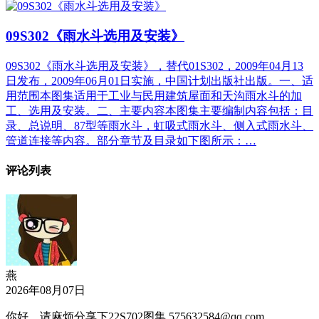
09S302《雨水斗选用及安装》
09S302《雨水斗选用及安装》，替代01S302，2009年04月13
日发布，2009年06月01日实施，中国计划出版社出版。一、适
用范围本图集适用于工业与民用建筑屋面和天沟雨水斗的加
工、选用及安装。二、主要内容本图集主要编制内容包括：目
录、总说明、87型等雨水斗，虹吸式雨水斗、侧入式雨水斗、
管道连接等内容。部分章节及目录如下图所示：…
评论列表
燕
2026年08月07日
你好，请麻烦分享下22S702图集 575632584@qq.com