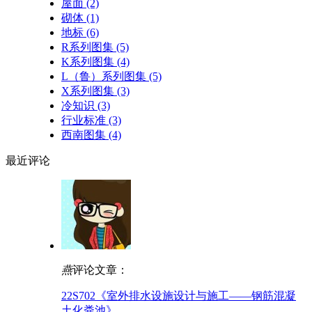
屋面
(2)
砌体
(1)
地标
(6)
R系列图集
(5)
K系列图集
(4)
L（鲁）系列图集
(5)
X系列图集
(3)
冷知识
(3)
行业标准
(3)
西南图集
(4)
最近
评论
燕
评论文章：
22S702《室外排水设施设计与施工——钢筋混凝
土化粪池》