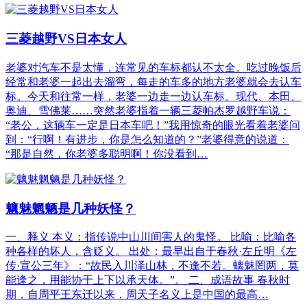
三菱越野VS日本女人
老婆对汽车不是太懂，连常见的车标都认不太全。吃过晚饭后
经常和老婆一起出去溜弯，每走的车多的地方老婆就会去认车
标。今天和往常一样，老婆一边走一边认车标。现代、本田、
奥迪、雪佛莱……突然老婆指着一辆三菱帕杰罗越野车说：
“老公，这辆车一定是日本车吧！”我用惊奇的眼光看着老婆问
到：“行啊！有进步，你是怎么知道的？”老婆得意的说道：
“那是自然，你老婆多聪明啊！你没看到…
魑魅魍魉是几种妖怪？
一、释义 本义：指传说中山川间害人的鬼怪。 比喻：比喻各
种各样的坏人，含贬义。 出处：最早出自于春秋·左丘明《左
传·宣公三年》：“故民入川泽山林，不逢不若。螭魅罔两，莫
能逢之，用能协于上下以承天体。”。 二、成语故事 春秋时
期，自周平王东迁以来，周天子名义上是中国的最高…