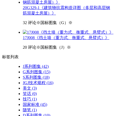
20G329-1《建筑物抗震构造详图（多层和高层钢
筋混凝土房屋）》
32 评论
※国标图集（G）※
17J008《挡土墙（重力式、衡重式、悬臂式）》
20 评论
※国标图集（J）※
标签
列表
J系列图集
(42)
G系列图集
(15)
S系列图集
(18)
JGJ技术规程
(16)
美文
(3)
笑话
(0)
技巧
(1)
国家标准
(45)
随笔
(1)
D系列图集
(10)