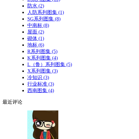
防水
(2)
人防系列图集
(1)
SG系列图集
(8)
中南标
(8)
屋面
(2)
砌体
(1)
地标
(6)
R系列图集
(5)
K系列图集
(4)
L（鲁）系列图集
(5)
X系列图集
(3)
冷知识
(3)
行业标准
(3)
西南图集
(4)
最近
评论