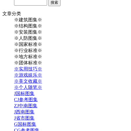
Search
文章
分类
※建筑图集※
※结构图集※
※安装图集※
※人防图集※
※国家标准※
※行业标准※
※地方标准※
※团体标准※
※实用技巧※
※游戏娱乐※
※美文收藏※
※个人随笔※
J国标图集
CJ参考图集
ZJ中南图集
J西南图集
J省市图集
G国标图集
CG参考图集