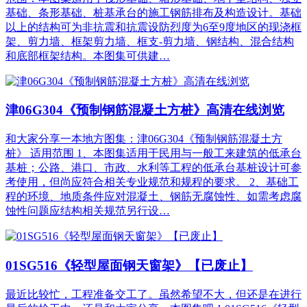
基础、条形基础、桩基承台的施工钢筋排布及构造设计。基础
以上的结构可为非抗震和抗震设防烈度为6至9度地区的现浇框
架、剪力墙、框架剪力墙、框支-剪力墙、钢结构、混合结构
和底部框架结构。本图集可供建…
津06G304《预制钢筋混凝土方桩》高清在线浏览
和大家分享一本地方图集：津06G304《预制钢筋混凝土方
桩》 适用范围 1、本图集适用于民用与一般工来建筑的低承台
基桩；公路、港口、市政、水利等工程的低承台基桩设计可参
考使用，但尚应符合相关专业规范和规程的要求。 2、基础工
程的环境、地质条件应对混凝土、钢筋无腐蚀性、如需考虑腐
蚀性问题应结构相关规范另行设…
01SG516《轻型屋面钢天窗架》【已废止】
最近比较忙，工程准备交工了。虽然希望不大，但还是在进行