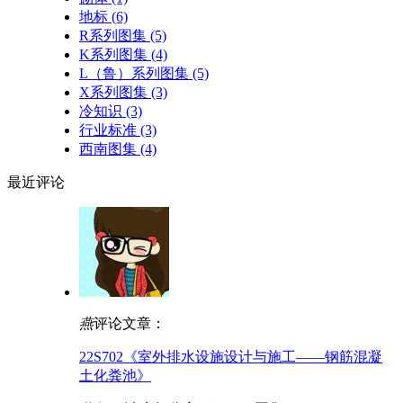
地标
(6)
R系列图集
(5)
K系列图集
(4)
L（鲁）系列图集
(5)
X系列图集
(3)
冷知识
(3)
行业标准
(3)
西南图集
(4)
最近
评论
燕
评论文章：
22S702《室外排水设施设计与施工——钢筋混凝
土化粪池》