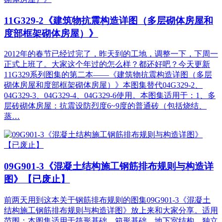
11G329-2《建筑物抗震构造详图（多层砌体房屋和
度部框架砌体房屋）》
2012年的春节已经过完了，昨天到的工地，调整一下，下周一
正式上班了。大家这个年过的怎么样？都还好吧？今天更新
11G329系列图集的第二本——《建筑物抗震构造详图（多层
砌体房屋和度部框架砌体房屋）》本图集替代04G329-2、
04G329-3、04G329-4、04G329-6使用。本图集适用于：1、多
层砖砌体房屋：抗震设防烈度6~9度的普通砖（包括烧结、
蒸…
09G901-3《混凝土结构施工钢筋排布规则与构造详
图》【已废止】
前两天用到这本关于钢筋排布规则的图集09G901-3《混凝土
结构施工钢筋排布规则与构造详图》放上来和大家分享。适用
范围：本图集适用于筏形基础、箱形基础、地下室结构、独立