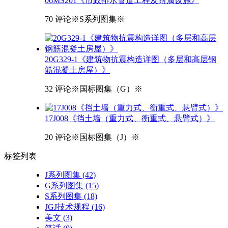
06MS201《市政排水管道工程及附属设施》
70 评论
※S系列图集※
20G329-1《建筑物抗震构造详图（多层和高层钢
筋混凝土房屋）》
32 评论
※国标图集（G）※
17J008《挡土墙（重力式、衡重式、悬臂式）》
20 评论
※国标图集（J）※
标签
列表
J系列图集
(42)
G系列图集
(15)
S系列图集
(18)
JGJ技术规程
(16)
美文
(3)